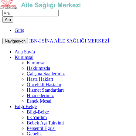
Ara
Giriş
İBN-İ SİNA AİLE SAĞLIĞI MERKEZİ
Navigasyon
Ana Sayfa
Kurumsal
Kurumsal
Hakkımızda
Çalışma Saatlerimiz
Hasta Hakları
Öncelikli Hastalar
Hizmet Standartları
Hizmetlerimiz
Esnek Mesai
Bilgi-Belge
Bilgi-Belge
İlk Yardım
Bebek Aşı Takvimi
Persentil Eğrisi
Gebelik